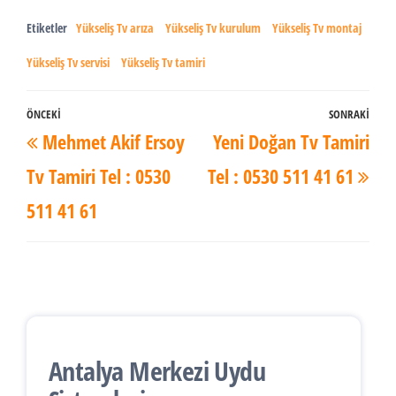
Etiketler
Yükseliş Tv arıza
Yükseliş Tv kurulum
Yükseliş Tv montaj
Yükseliş Tv servisi
Yükseliş Tv tamiri
Yazı
ÖNCEKI
SONRAKI
Önceki
Son
Mehmet Akif Ersoy
Yeni Doğan Tv Tamiri
dolaşımı
Yazı
Yaz
Tv Tamiri Tel : 0530
Tel : 0530 511 41 61
511 41 61
Antalya Merkezi Uydu