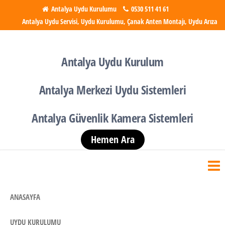
İçeriğe
Antalya Uydu Kurulumu
0530 511 41 61
Antalya Uydu Servisi, Uydu Kurulumu, Çanak Anten Montajı, Uydu Arıza
atla
Antalya Uydu Kurulumu
Uydu, Tv, Çanak Anten
Kurulumu
Antalya Uydu Kurulum
Antalya Merkezi Uydu Sistemleri
Antalya Güvenlik Kamera Sistemleri
Hemen Ara
ANASAYFA
UYDU KURULUMU