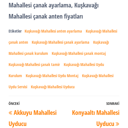
Mahallesi çanak ayarlama, Kuşkavağı
Mahallesi çanak anten fiyatları
Etiketler
Kuşkavağı Mahallesi anten ayarlama
Kuşkavağı Mahallesi
çanak anten
Kuşkavağı Mahallesi çanak ayarlama
Kuşkavağı
Mahallesi çanak kurulum
Kuşkavağı Mahallesi çanak montaj
Kuşkavağı Mahallesi çanak tamir
Kuşkavağı Mahallesi Uydu
Kurulum
Kuşkavağı Mahallesi Uydu Montaj
Kuşkavağı Mahallesi
Uydu Servisi
Kuşkavağı Mahallesi Uyducu
Yazı
ÖNCEKI
SONRAKI
Önceki
Son
Akkuyu Mahallesi
Konyaaltı Mahallesi
dolaşımı
Yazı
Yaz
Uyducu
Uyducu