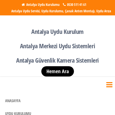
İçeriğe
Antalya Uydu Kurulumu
0530 511 41 61
Antalya Uydu Servisi, Uydu Kurulumu, Çanak Anten Montajı, Uydu Arıza
atla
Antalya Uydu Kurulumu
Uydu, Tv, Çanak Anten
Kurulumu
Antalya Uydu Kurulum
Antalya Merkezi Uydu Sistemleri
Antalya Güvenlik Kamera Sistemleri
Hemen Ara
ANASAYFA
UYDU KURULUMU