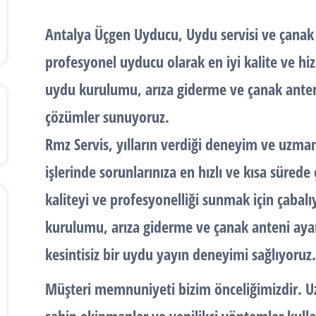
Antalya
Üçgen Uyducu
,
Uydu servisi
ve
çanak
profesyonel
uyducu
olarak en iyi kalite ve hi
uydu kurulumu
,
arıza giderme
ve
çanak anten
çözümler sunuyoruz.
Rmz Servis, yılların verdiği deneyim ve uzman
işlerinde sorunlarınıza en hızlı ve kısa süred
kaliteyi ve profesyonelliği sunmak için çabal
kurulumu
,
arıza giderme
ve
çanak anteni
ayar
kesintisiz bir
uydu yayın
deneyimi sağlıyoruz.
Müşteri memnuniyeti bizim önceliğimizdir. U