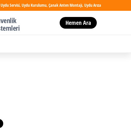
 Uydu Servisi, Uydu Kurulumu, Çanak Anten Montajı, Uydu Arıza
venlik
Hemen Ara
stemleri