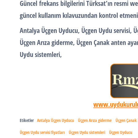
Güncel
frekans
bilgilerini Türksat’ın resmi w
güncel kullanım kılavuzundan kontrol etmeni
Antalya
Üçgen Uyducu
,
Üçgen Uydu servisi
,
Ü
Üçgen Arıza giderme
,
Üçgen
Çanak anten ayar
Uydu sistemleri
,
www.uydukurul
Etiketler
Antalya Üçgen Uyducu
Üçgen Arıza giderme
Üçgen Çanak 
Üçgen Uydu servisi fiyatları
Üçgen Uydu sistemleri
Üçgen Uyducu