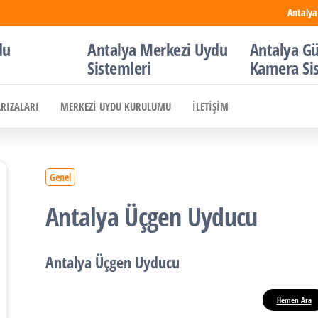
Antalya
du
Antalya Merkezi Uydu
Antalya Gü
Sistemleri
Kamera Si
ARIZALARI
MERKEZI UYDU KURULUMU
İLETIŞIM
Genel
Antalya Üçgen Uyducu
Antalya Üçgen Uyducu
Hemen Ara