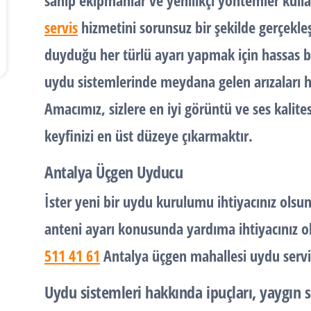
sahip ekipmanlar ve yenilikçi yöntemler kul
servis
hizmetini sorunsuz bir şekilde gerçekleşt
duyduğu her türlü ayarı yapmak için hassas b
uydu sistemlerinde
meydana gelen arızaları hız
Amacımız, sizlere en iyi görüntü ve ses kalit
keyfinizi en üst düzeye çıkarmaktır.
Antalya Üçgen Uyducu
İster yeni bir
uydu kurulumu
ihtiyacınız olsun
anteni ayarı konusunda yardıma ihtiyacınız ol
511 41 61
Antalya üçgen mahallesi uydu servi
Uydu sistemleri hakkında ipuçları, yaygın 