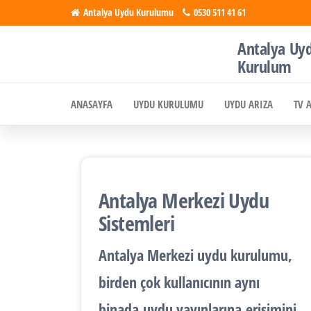
İçeriğe
Antalya Uydu Kurulumu
0530 511 41 61
atla
Antalya Uy
Antalya
Uydu, Tv,
Kurulum
Çanak
Uydu
Anten
ANASAYFA
UYDU KURULUMU
UYDU ARIZA
TV 
Kurulumu
Kurulumu
Antalya Merkezi Uydu
Sistemleri
Antalya
Merkezi uydu kurulumu
,
birden çok kullanıcının aynı
binada
uydu yayınlarına
erişimini