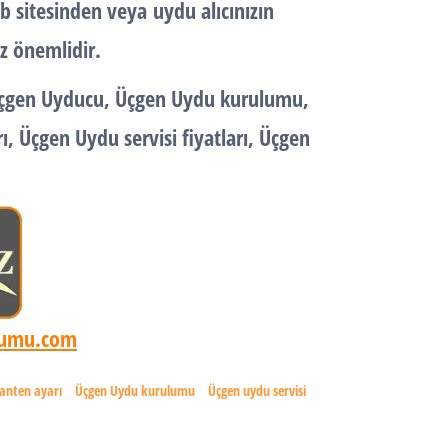
eb sitesinden veya
uydu alıcı
nızın
z önemlidir.
çgen
Uyducu
,
Üçgen
Uydu kurulumu
,
ı
,
Üçgen
Uydu servisi fiyatları
,
Üçgen
umu.com
anten ayarı
Üçgen Uydu kurulumu
Üçgen uydu servisi