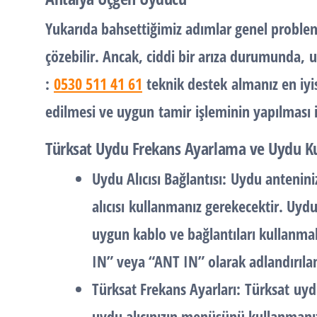
Yukarıda bahsettiğimiz adımlar genel problemle
çözebilir. Ancak, ciddi bir arıza durumunda,
u
:
0530 511 41 61
teknik destek
almanız en iyis
edilmesi ve uygun
tamir
işleminin yapılması iç
Türksat Uydu Frekans Ayarlama ve Uydu 
Uydu Alıcısı Bağlantısı:
Uydu anteniniz
alıcısı
kullanmanız gerekecektir. Uydu 
uygun kablo ve bağlantıları kullanmalı
IN” veya “ANT IN” olarak adlandırılan 
Türksat Frekans Ayarları:
Türksat
uy
uydu alıcınızın menüsünü kullanmanı