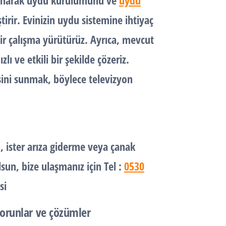
lanarak
uydu kurulumunu
ve
uydu
irir. Evinizin
uydu
sistemine ihtiyaç
ir çalışma yürütürüz. Ayrıca, mevcut
lı ve etkili bir şekilde çözeriz.
esini sunmak, böylece
televizyon
, ister
arıza
giderme veya
çanak
sun, bize ulaşmanız için Tel :
0530
si
sorunlar ve çözümler