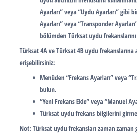
Ayarları
” veya “
Uydu Ayarları
” gibi b
Ayarları
” veya “
Transponder Ayarları
bölümden
Türksat uydu frekanslarını
Türksat 4A ve Türksat 4B uydu frekanslarına a
erişebilirsiniz:
Menüden “
Frekans Ayarları
” veya “
Tr
bulun.
“
Yeni Frekans Ekle
” veya “
Manuel Aya
Türksat
uydu frekans
bilgilerini girme
Not: Türksat
uydu frekansları
zaman zaman gü