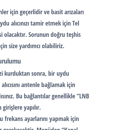
r için geçerlidir ve basit arızaları
ydu
alıcınızı tamir etmek için Tel
i olacaktır. Sorunun doğru teşhis
in size yardımcı olabiliriz.
Kurulumu
i kurduktan sonra, bir
uydu
alıcısını antenle bağlamak için
sınız. Bu bağlantılar genellikle “LNB
girişlere yapılır.
du
frekans ayarlarını
yapmak için
z gerekecektir. Menüden “
Kanal