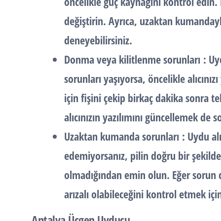
öncelikle güç kaynağını kontrol edin. F
değiştirin. Ayrıca, uzaktan kumandayl
deneyebilirsiniz.
Donma veya kilitlenme sorunları
: Uy
sorunları yaşıyorsa, öncelikle alıcın
için fişini çekip birkaç dakika sonra te
alıcınızın yazılımını güncellemek de s
Uzaktan kumanda sorunları
: Uydu al
edemiyorsanız, pilin doğru bir şekilde 
olmadığından emin olun. Eğer sorun
arızalı olabileceğini kontrol etmek için
Antalya Üçgen Uyducu