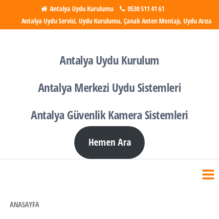
İçeriğe
Antalya Uydu Kurulumu
0530 511 41 61
Antalya Uydu Servisi, Uydu Kurulumu, Çanak Anten Montajı, Uydu Arıza
atla
Antalya Uydu Kurulumu
Uydu, Tv, Çanak Anten
Kurulumu
Antalya Uydu Kurulum
Antalya Merkezi Uydu Sistemleri
Antalya Güvenlik Kamera Sistemleri
Hemen Ara
ANASAYFA