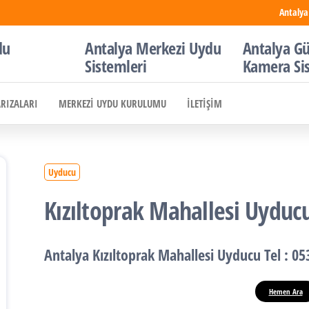
Antalya
du
Antalya Merkezi Uydu
Antalya Gü
Sistemleri
Kamera Si
ARIZALARI
MERKEZI UYDU KURULUMU
İLETIŞIM
Uyducu
Kızıltoprak Mahallesi Uyduc
Antalya Kızıltoprak Mahallesi Uyducu
Tel : 05
Hemen Ara