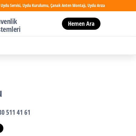
 Uydu Servisi, Uydu Kurulumu, Çanak Anten Montajı, Uydu Arıza
venlik
Hemen Ara
stemleri
u
30 511 41 61