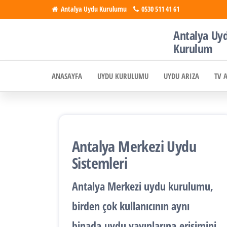
İçeriğe
Antalya Uydu Kurulumu
0530 511 41 61
atla
Antalya Uy
Antalya
Uydu, Tv,
Kurulum
Çanak
Uydu
Anten
ANASAYFA
UYDU KURULUMU
UYDU ARIZA
TV 
Kurulumu
Kurulumu
Antalya Merkezi Uydu
Sistemleri
Antalya
Merkezi uydu kurulumu
,
birden çok kullanıcının aynı
binada
uydu yayınlarına
erişimini