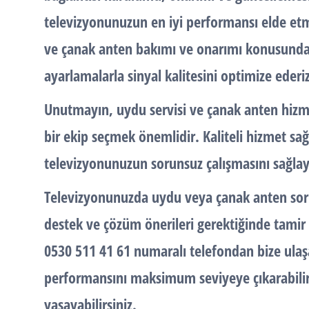
televizyonunuzun en iyi performansı elde etm
ve çanak anten bakımı ve onarımı konusund
ayarlamalarla sinyal kalitesini optimize ederiz
Unutmayın,
uydu servisi
ve
çanak anten
hizme
bir ekip seçmek önemlidir. Kaliteli hizmet sa
televizyonunuzun sorunsuz çalışmasını sağlaya
Televizyonunuzda
uydu
veya
çanak anten
sor
destek ve çözüm önerileri gerektiğinde tamir v
0530 511 41 61 numaralı telefondan bize ulaşa
performansını maksimum seviyeye çıkarabilir 
yaşayabilirsiniz.