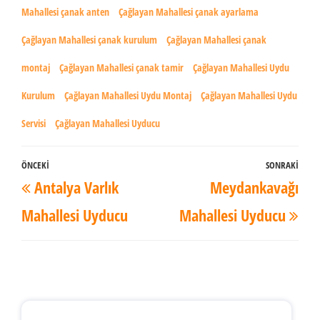
Mahallesi çanak anten
Çağlayan Mahallesi çanak ayarlama
Çağlayan Mahallesi çanak kurulum
Çağlayan Mahallesi çanak
montaj
Çağlayan Mahallesi çanak tamir
Çağlayan Mahallesi Uydu
Kurulum
Çağlayan Mahallesi Uydu Montaj
Çağlayan Mahallesi Uydu
Servisi
Çağlayan Mahallesi Uyducu
Yazı
ÖNCEKI
SONRAKI
Önceki
Son
Antalya Varlık
Meydankavağı
dolaşımı
Yazı
Yaz
Mahallesi Uyducu
Mahallesi Uyducu