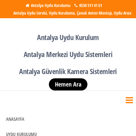
İçeriğe
Antalya Uydu Kurulumu
0530 511 41 61
Antalya Uydu Servisi, Uydu Kurulumu, Çanak Anten Montajı, Uydu Arıza
atla
Antalya Uydu Kurulumu
Uydu, Tv, Çanak Anten
Kurulumu
Antalya Uydu Kurulum
Antalya Merkezi Uydu Sistemleri
Antalya Güvenlik Kamera Sistemleri
Hemen Ara
ANASAYFA
UYDU KURULUMU