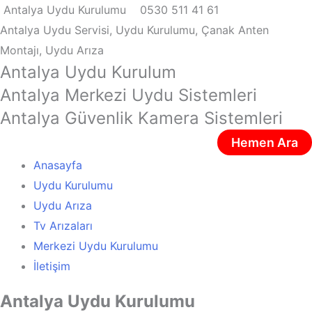
İçeriğe
Antalya Uydu Kurulumu
0530 511 41 61
atla
Antalya Uydu Servisi, Uydu Kurulumu, Çanak Anten
Uydu, Tv, Çanak Anten Kurulumu
Antalya Uydu Kurulumu
Montajı, Uydu Arıza
Antalya Uydu Kurulum
Antalya Merkezi Uydu Sistemleri
Antalya Güvenlik Kamera Sistemleri
Hemen Ara
Anasayfa
Uydu Kurulumu
Uydu Arıza
Tv Arızaları
Merkezi Uydu Kurulumu
İletişim
Antalya Uydu Kurulumu