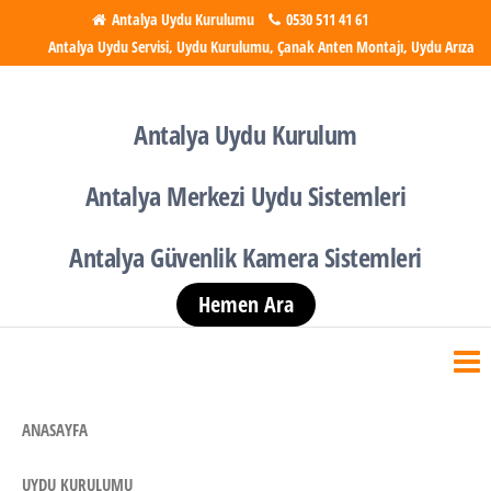
İçeriğe
Antalya Uydu Kurulumu
0530 511 41 61
Antalya Uydu Servisi, Uydu Kurulumu, Çanak Anten Montajı, Uydu Arıza
atla
Antalya Uydu Kurulumu
Uydu, Tv, Çanak Anten
Kurulumu
Antalya Uydu Kurulum
Antalya Merkezi Uydu Sistemleri
Antalya Güvenlik Kamera Sistemleri
Hemen Ara
ANASAYFA
UYDU KURULUMU