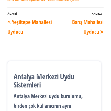
Yazı
ÖNCEKI
SONRAKI
Önceki
Son
Yeşiltepe Mahallesi
Barış Mahallesi
dolaşımı
Yazı
Yaz
Uyducu
Uyducu
Antalya Merkezi Uydu
Sistemleri
Antalya
Merkezi uydu kurulumu
,
birden çok kullanıcının aynı