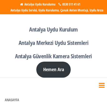
İçeriğe
Antalya Uydu Kurulumu
0530 511 41 61
Antalya Uydu Servisi, Uydu Kurulumu, Çanak Anten Montajı, Uydu Arıza
atla
Antalya Uydu Kurulumu
Uydu, Tv, Çanak Anten
Kurulumu
Antalya Uydu Kurulum
Antalya Merkezi Uydu Sistemleri
Antalya Güvenlik Kamera Sistemleri
Hemen Ara
ANASAYFA