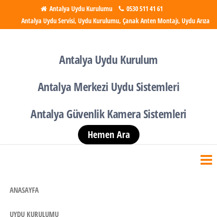
İçeriğe
Antalya Uydu Kurulumu
0530 511 41 61
Antalya Uydu Servisi, Uydu Kurulumu, Çanak Anten Montajı, Uydu Arıza
atla
Antalya Uydu Kurulumu
Uydu, Tv, Çanak Anten
Kurulumu
Antalya Uydu Kurulum
Antalya Merkezi Uydu Sistemleri
Antalya Güvenlik Kamera Sistemleri
Hemen Ara
ANASAYFA
UYDU KURULUMU