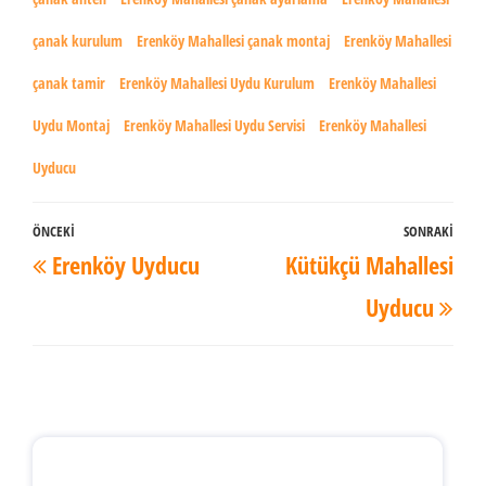
çanak kurulum
Erenköy Mahallesi çanak montaj
Erenköy Mahallesi
çanak tamir
Erenköy Mahallesi Uydu Kurulum
Erenköy Mahallesi
Uydu Montaj
Erenköy Mahallesi Uydu Servisi
Erenköy Mahallesi
Uyducu
Yazı
ÖNCEKI
SONRAKI
Önceki
Son
Erenköy Uyducu
Kütükçü Mahallesi
dolaşımı
Yazı
Yaz
Uyducu