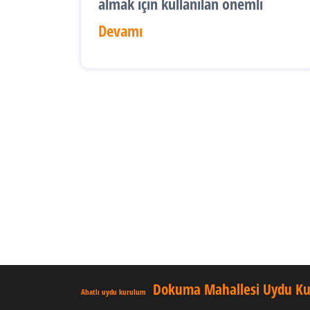
almak için kullanılan önemli
Devamı
Dokuma Mahallesi Uydu K
Ahatlı uydu kurulum