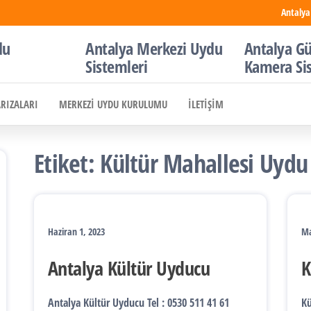
Antalya
du
Antalya Merkezi Uydu
Antalya Gü
Sistemleri
Kamera Si
ARIZALARI
MERKEZI UYDU KURULUMU
İLETIŞIM
Etiket:
Kültür Mahallesi Uydu 
Haziran 1, 2023
Ma
Antalya Kültür Uyducu
K
Antalya Kültür Uyducu Tel : 0530 511 41 61
Kü