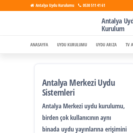
İçeriğe
Antalya Uydu Kurulumu
0530 511 41 61
atla
Antalya Uy
Antalya
Uydu, Tv,
Kurulum
Çanak
Uydu
Anten
ANASAYFA
UYDU KURULUMU
UYDU ARIZA
TV 
Kurulumu
Kurulumu
Antalya Merkezi Uydu
Sistemleri
Antalya
Merkezi uydu kurulumu
,
birden çok kullanıcının aynı
binada
uydu yayınlarına
erişimini