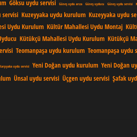
lum
Göksu uydu servisi
Güneş uydu arıza
Güneş uyducu
Güneş uydu servisi
 servisi
Kuzeyyaka uydu kurulum
Kuzeyyaka uydu ser
esi Uydu Kurulum
Kültür Mahallesi Uydu Montaj
Kült
Uyducu
Kütükçü Mahallesi Uydu Kurulum
Kütükçü Mah
rvisi
Teomanpaşa uydu kurulum
Teomanpaşa uydu s
Yeni Doğan uydu kurulum
Yeni Doğan uy
Karşıyaka uydu servisi
ulum
Ünsal uydu servisi
Üçgen uydu servisi
Şafak uy