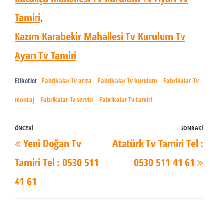
Tamiri
,
Kazım Karabekir Mahallesi Tv Kurulum Tv
Ayarı Tv Tamiri
Etiketler
Fabrikalar Tv arıza
Fabrikalar Tv kurulum
Fabrikalar Tv
montaj
Fabrikalar Tv servisi
Fabrikalar Tv tamiri
Yazı
ÖNCEKI
SONRAKI
Önceki
Son
Yeni Doğan Tv
Atatürk Tv Tamiri Tel :
dolaşımı
Yazı
Yaz
Tamiri Tel : 0530 511
0530 511 41 61
41 61