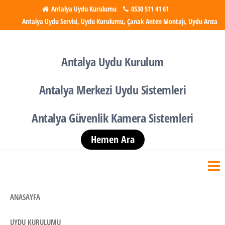
İçeriğe
Antalya Uydu Kurulumu
0530 511 41 61
Antalya Uydu Servisi, Uydu Kurulumu, Çanak Anten Montajı, Uydu Arıza
atla
Antalya Uydu Kurulumu
Uydu, Tv, Çanak Anten
Kurulumu
Antalya Uydu Kurulum
Antalya Merkezi Uydu Sistemleri
Antalya Güvenlik Kamera Sistemleri
Hemen Ara
ANASAYFA
UYDU KURULUMU