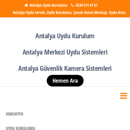
İçeriğe
Antalya Uydu Kurulumu
0530 511 41 61
Antalya Uydu Servisi, Uydu Kurulumu, Çanak Anten Montajı, Uydu Arıza
atla
Antalya Uydu Kurulumu
Uydu, Tv, Çanak Anten
Kurulumu
Antalya Uydu Kurulum
Antalya Merkezi Uydu Sistemleri
Antalya Güvenlik Kamera Sistemleri
Hemen Ara
ANASAYFA
UYDU KURULUMU