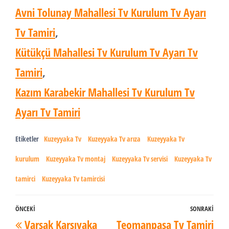
Avni Tolunay Mahallesi Tv Kurulum Tv Ayarı
Tv Tamiri
,
Kütükçü Mahallesi Tv Kurulum Tv Ayarı Tv
Tamiri
,
Kazım Karabekir Mahallesi Tv Kurulum Tv
Ayarı Tv Tamiri
Etiketler
Kuzeyyaka Tv
Kuzeyyaka Tv arıza
Kuzeyyaka Tv
kurulum
Kuzeyyaka Tv montaj
Kuzeyyaka Tv servisi
Kuzeyyaka Tv
tamirci
Kuzeyyaka Tv tamircisi
Yazı
ÖNCEKI
SONRAKI
Önceki
Son
Varsak Karşıyaka
Teomanpaşa Tv Tamiri
dolaşımı