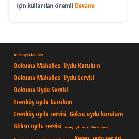
için kullanılan önemli
Devamı
Ahatlı uydu kurulum
Dokuma Mahallesi Uydu Kurulum
Dokuma Mahallesi Uydu Servisi
Dokuma Uydu Servisi
Erenköy uydu kurulum
Erenköy uydu servisi
Göksu uydu kurulum
Göksu uydu servisi
Güneş uydu arıza
Güneş uyducu
Kepez uydu servisi