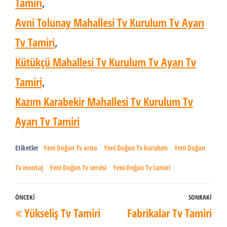
Tamiri
,
Avni Tolunay Mahallesi Tv Kurulum Tv Ayarı
Tv Tamiri
,
Kütükçü Mahallesi Tv Kurulum Tv Ayarı Tv
Tamiri
,
Kazım Karabekir Mahallesi Tv Kurulum Tv
Ayarı Tv Tamiri
Etiketler
Yeni Doğan Tv arıza
Yeni Doğan Tv kurulum
Yeni Doğan
Tv montaj
Yeni Doğan Tv servisi
Yeni Doğan Tv tamiri
Yazı
ÖNCEKI
SONRAKI
Önceki
Son
Yükseliş Tv Tamiri
Fabrikalar Tv Tamiri
dolaşımı
Yazı
Yaz