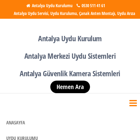
İçeriğe
Antalya Uydu Kurulumu
0530 511 41 61
Antalya Uydu Servisi, Uydu Kurulumu, Çanak Anten Montajı, Uydu Arıza
atla
Antalya Uydu Kurulumu
Uydu, Tv, Çanak Anten
Kurulumu
Antalya Uydu Kurulum
Antalya Merkezi Uydu Sistemleri
Antalya Güvenlik Kamera Sistemleri
Hemen Ara
ANASAYFA
UYDU KURULUMU