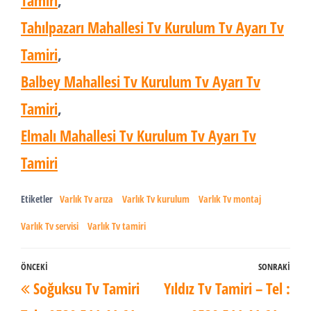
Tamiri
,
Tahılpazarı Mahallesi Tv Kurulum Tv Ayarı Tv
Tamiri
,
Balbey Mahallesi Tv Kurulum Tv Ayarı Tv
Tamiri
,
Elmalı Mahallesi Tv Kurulum Tv Ayarı Tv
Tamiri
Etiketler
Varlık Tv arıza
Varlık Tv kurulum
Varlık Tv montaj
Varlık Tv servisi
Varlık Tv tamiri
Yazı
ÖNCEKI
SONRAKI
Önceki
Son
Soğuksu Tv Tamiri
Yıldız Tv Tamiri – Tel :
dolaşımı
Yazı
Yaz