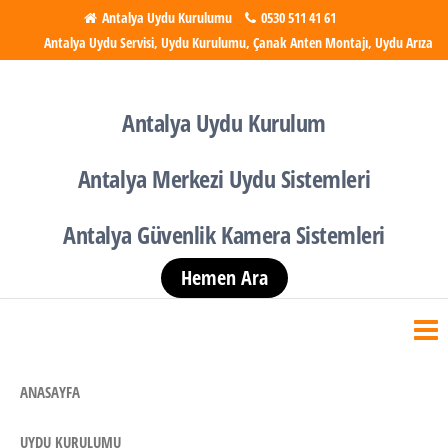
İçeriğe
Antalya Uydu Kurulumu
0530 511 41 61
Antalya Uydu Servisi, Uydu Kurulumu, Çanak Anten Montajı, Uydu Arıza
atla
Antalya Uydu Kurulumu
Uydu, Tv, Çanak Anten
Kurulumu
Antalya Uydu Kurulum
Antalya Merkezi Uydu Sistemleri
Antalya Güvenlik Kamera Sistemleri
Hemen Ara
ANASAYFA
UYDU KURULUMU