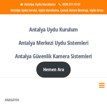
İçeriğe
Antalya Uydu Kurulumu
0530 511 41 61
Antalya Uydu Servisi, Uydu Kurulumu, Çanak Anten Montajı, Uydu Arıza
atla
Antalya Uydu Kurulumu
Uydu, Tv, Çanak Anten
Kurulumu
Antalya Uydu Kurulum
Antalya Merkezi Uydu Sistemleri
Antalya Güvenlik Kamera Sistemleri
Hemen Ara
ANASAYFA