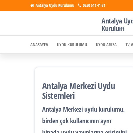
İçeriğe
Antalya Uydu Kurulumu
0530 511 41 61
atla
Antalya Uy
Antalya
Uydu, Tv,
Kurulum
Çanak
Uydu
Anten
ANASAYFA
UYDU KURULUMU
UYDU ARIZA
TV 
Kurulumu
Kurulumu
Antalya Merkezi Uydu
Sistemleri
Antalya
Merkezi uydu kurulumu
,
birden çok kullanıcının aynı
binada
uydu yayınlarına
erişimini