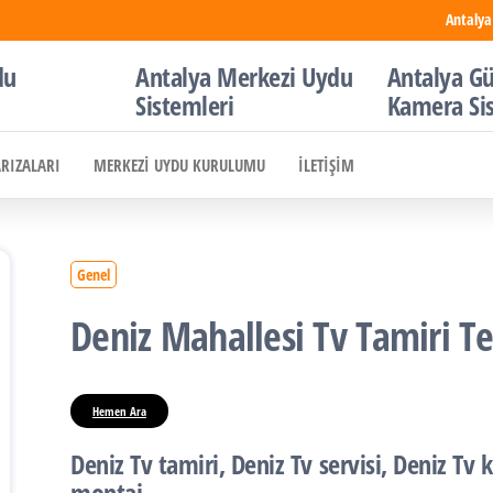
Antalya
du
Antalya Merkezi Uydu
Antalya Gü
Sistemleri
Kamera Si
ARIZALARI
MERKEZI UYDU KURULUMU
İLETIŞIM
Genel
Deniz Mahallesi Tv Tamiri Te
Hemen Ara
Deniz Tv tamiri, Deniz Tv servisi, Deniz Tv 
montaj