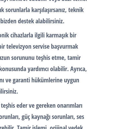
k sorunlarla karşılaşırsanız, teknik
izden destek alabilirsiniz.
ik cihazlarla ilgili karmaşık bir
bir televizyon servise başvurmak
nuzun sorununu teşhis etme, tamir
onusunda yardımcı olabilir. Ayrıca,
ını ve garanti hükümlerine uygun
irsiniz.
 teşhis eder ve gereken onarımları
orunları, güç kaynağı sorunları, ses
rebilir. Tamir işlemi, orijinal yedek