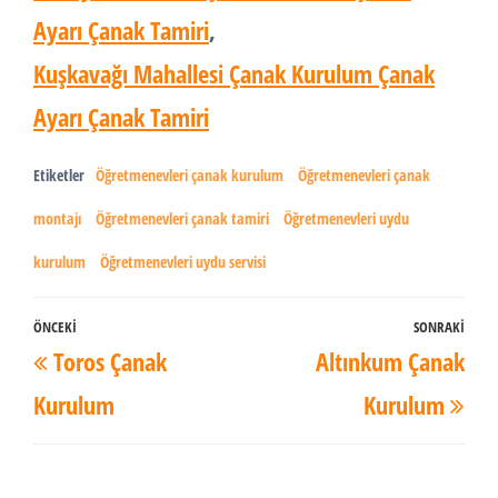
Ayarı Çanak Tamiri
,
Kuşkavağı Mahallesi Çanak Kurulum Çanak
Ayarı Çanak Tamiri
Etiketler
Öğretmenevleri çanak kurulum
Öğretmenevleri çanak
montajı
Öğretmenevleri çanak tamiri
Öğretmenevleri uydu
kurulum
Öğretmenevleri uydu servisi
Yazı
ÖNCEKI
SONRAKI
Önceki
Son
Toros Çanak
Altınkum Çanak
dolaşımı
Yazı
Yaz
Kurulum
Kurulum