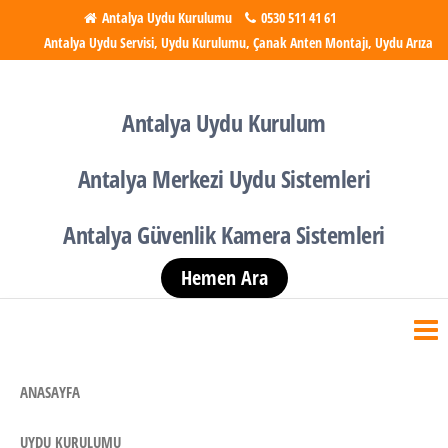
İçeriğe
Antalya Uydu Kurulumu
0530 511 41 61
Antalya Uydu Servisi, Uydu Kurulumu, Çanak Anten Montajı, Uydu Arıza
atla
Antalya Uydu Kurulumu
Uydu, Tv, Çanak Anten
Kurulumu
Antalya Uydu Kurulum
Antalya Merkezi Uydu Sistemleri
Antalya Güvenlik Kamera Sistemleri
Hemen Ara
ANASAYFA
UYDU KURULUMU