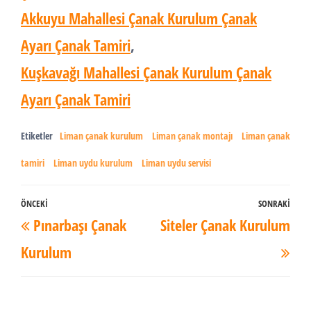
Akkuyu Mahallesi Çanak Kurulum Çanak
Ayarı Çanak Tamiri
,
Kuşkavağı Mahallesi Çanak Kurulum Çanak
Ayarı Çanak Tamiri
Etiketler
Liman çanak kurulum
Liman çanak montajı
Liman çanak
tamiri
Liman uydu kurulum
Liman uydu servisi
Yazı
ÖNCEKI
SONRAKI
Önceki
Son
Pınarbaşı Çanak
Siteler Çanak Kurulum
dolaşımı
Yazı
Yaz
Kurulum