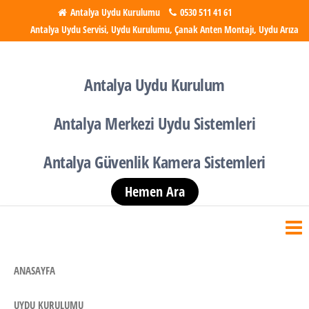
İçeriğe
Antalya Uydu Kurulumu
0530 511 41 61
Antalya Uydu Servisi, Uydu Kurulumu, Çanak Anten Montajı, Uydu Arıza
atla
Antalya Uydu Kurulumu
Uydu, Tv, Çanak Anten
Kurulumu
Antalya Uydu Kurulum
Antalya Merkezi Uydu Sistemleri
Antalya Güvenlik Kamera Sistemleri
Hemen Ara
ANASAYFA
UYDU KURULUMU