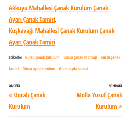
Akkuyu Mahallesi Çanak Kurulum Çanak
Ayarı Çanak Tamiri
,
Kuşkavağı Mahallesi Çanak Kurulum Çanak
Ayarı Çanak Tamiri
Etiketler
Gürsu çanak kurulum
Gürsu çanak montajı
Gürsu çanak
tamiri
Gürsu uydu kurulum
Gürsu uydu servisi
Yazı
ÖNCEKI
SONRAKI
Önceki
Son
Uncalı Çanak
Molla Yusuf Çanak
dolaşımı
Yazı
Yaz
Kurulum
Kurulum