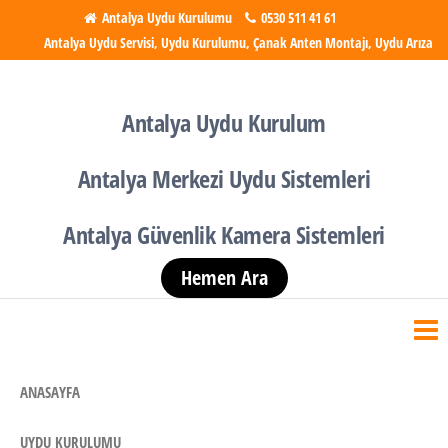
İçeriğe
Antalya Uydu Kurulumu
0530 511 41 61
Antalya Uydu Servisi, Uydu Kurulumu, Çanak Anten Montajı, Uydu Arıza
atla
Antalya Uydu Kurulumu
Uydu, Tv, Çanak Anten
Kurulumu
Antalya Uydu Kurulum
Antalya Merkezi Uydu Sistemleri
Antalya Güvenlik Kamera Sistemleri
Hemen Ara
ANASAYFA
UYDU KURULUMU