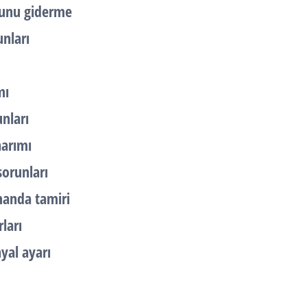
runu giderme
nları
mı
nları
narımı
orunları
manda tamiri
ları
yal ayarı