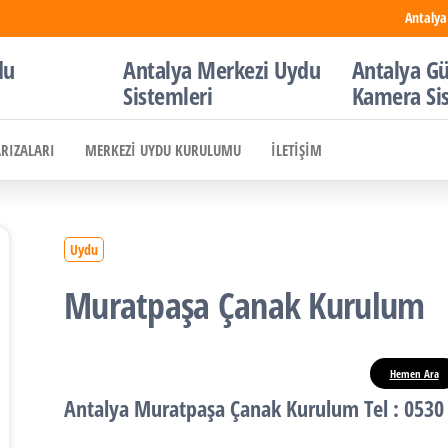
Antalya
du
Antalya Merkezi Uydu
Antalya Gü
Sistemleri
Kamera Si
ARIZALARI
MERKEZI UYDU KURULUMU
İLETIŞIM
Uydu
Muratpaşa Çanak Kurulum
Hemen Ara
Antalya Muratpaşa Çanak Kurulum
Tel : 0530