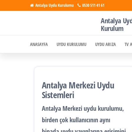
İçeriğe
Antalya Uydu Kurulumu
0530 511 41 61
atla
Antalya Uy
Antalya
Uydu, Tv,
Kurulum
Çanak
Uydu
Anten
ANASAYFA
UYDU KURULUMU
UYDU ARIZA
TV 
Kurulumu
Kurulumu
Antalya Merkezi Uydu
Sistemleri
Antalya
Merkezi uydu kurulumu
,
birden çok kullanıcının aynı
binada
uydu yayınlarına
erişimini