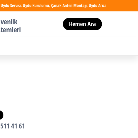
 Uydu Servisi, Uydu Kurulumu, Çanak Anten Montajı, Uydu Arıza
venlik
Hemen Ara
stemleri
 511 41 61