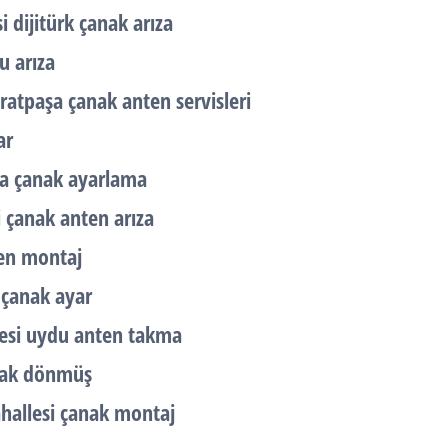
dijitürk çanak arıza
u arıza
atpaşa çanak anten servisleri
ar
şa çanak ayarlama
 çanak anten arıza
ten montaj
çanak ayar
esi uydu anten takma
nak dönmüş
hallesi çanak montaj