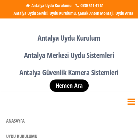
İçeriğe
Antalya Uydu Kurulumu
0530 511 41 61
Antalya Uydu Servisi, Uydu Kurulumu, Çanak Anten Montajı, Uydu Arıza
atla
Antalya Uydu Kurulumu
Uydu, Tv, Çanak Anten
Kurulumu
Antalya Uydu Kurulum
Antalya Merkezi Uydu Sistemleri
Antalya Güvenlik Kamera Sistemleri
Hemen Ara
ANASAYFA
UYDU KURULUMU