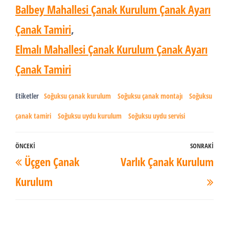
Balbey Mahallesi Çanak Kurulum Çanak Ayarı
Çanak Tamiri
,
Elmalı Mahallesi Çanak Kurulum Çanak Ayarı
Çanak Tamiri
Etiketler
Soğuksu çanak kurulum
Soğuksu çanak montajı
Soğuksu
çanak tamiri
Soğuksu uydu kurulum
Soğuksu uydu servisi
Yazı
ÖNCEKI
SONRAKI
Önceki
Son
Üçgen Çanak
Varlık Çanak Kurulum
dolaşımı
Yazı
Yaz
Kurulum