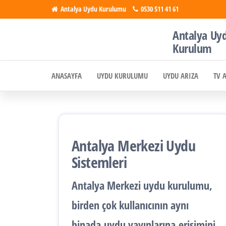
İçeriğe
Antalya Uydu Kurulumu
0530 511 41 61
atla
Antalya Uy
Antalya
Uydu, Tv,
Kurulum
Çanak
Uydu
Anten
ANASAYFA
UYDU KURULUMU
UYDU ARIZA
TV 
Kurulumu
Kurulumu
Antalya Merkezi Uydu
Sistemleri
Antalya
Merkezi uydu kurulumu
,
birden çok kullanıcının aynı
binada
uydu yayınlarına
erişimini