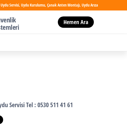
 Uydu Servisi, Uydu Kurulumu, Çanak Anten Montajı, Uydu Arıza
venlik
Hemen Ara
stemleri
ydu Servisi
Tel : 0530 511 41 61