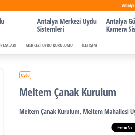
Antalya
du
Antalya Merkezi Uydu
Antalya Gü
Sistemleri
Kamera Si
ARIZALARI
MERKEZI UYDU KURULUMU
İLETIŞIM
Uydu
Meltem Çanak Kurulum
Meltem
Çanak Kurulum
, Meltem Mahallesi
U
Hemen Ara