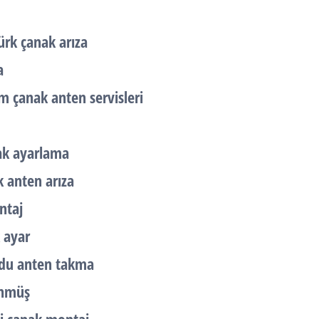
rk çanak arıza
a
 çanak anten servisleri
ak ayarlama
 anten arıza
ntaj
 ayar
du anten takma
önmüş