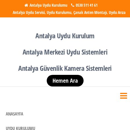
İçeriğe
Antalya Uydu Kurulumu
0530 511 41 61
Antalya Uydu Servisi, Uydu Kurulumu, Çanak Anten Montajı, Uydu Arıza
atla
Antalya Uydu Kurulumu
Uydu, Tv, Çanak Anten
Kurulumu
Antalya Uydu Kurulum
Antalya Merkezi Uydu Sistemleri
Antalya Güvenlik Kamera Sistemleri
Hemen Ara
ANASAYFA
UYDU KURULUMU