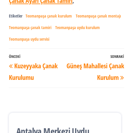
Çanak Ayarı Çanak Tamiri
,
Etiketler
Teomanpaşa çanak kurulum
Teomanpaşa çanak montajı
Teomanpaşa çanak tamiri
Teomanpaşa uydu kurulum
Teomanpaşa uydu servisi
Yazı
ÖNCEKI
SONRAKI
Önceki
Son
Kuzeyyaka Çanak
Güneş Mahallesi Çanak
dolaşımı
Yazı
Yaz
Kurulumu
Kurulum
Antalya Merkezi Uydu