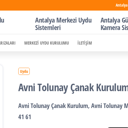
Antalya
du
Antalya Merkezi Uydu
Antalya Gü
Sistemleri
Kamera Si
ARIZALARI
MERKEZI UYDU KURULUMU
İLETIŞIM
Uydu
Avni Tolunay Çanak Kurulu
Avni Tolunay
Çanak Kurulum
, Avni Tolunay 
41 61