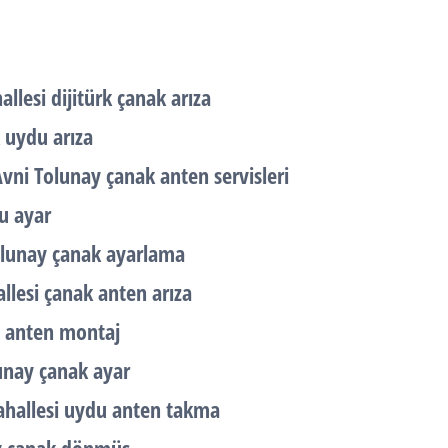
lesi dijitürk çanak arıza
 uydu arıza
vni Tolunay çanak anten servisleri
u ayar
Tolunay çanak ayarlama
llesi çanak anten arıza
u anten montaj
unay çanak ayar
ahallesi uydu anten takma