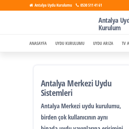
İçeriğe
Antalya Uydu Kurulumu
0530 511 41 61
atla
Antalya Uy
Antalya
Uydu, Tv,
Kurulum
Çanak
Uydu
Anten
ANASAYFA
UYDU KURULUMU
UYDU ARIZA
TV 
Kurulumu
Kurulumu
Antalya Merkezi Uydu
Sistemleri
Antalya
Merkezi uydu kurulumu
,
birden çok kullanıcının aynı
binada
uydu yayınlarına
erişimini