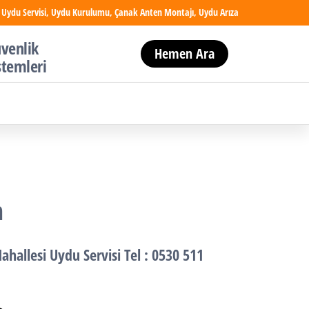
 Uydu Servisi, Uydu Kurulumu, Çanak Anten Montajı, Uydu Arıza
venlik
Hemen Ara
stemleri
m
Mahallesi
Uydu Servisi
Tel : 0530 511