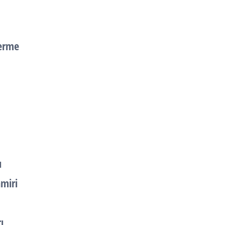
derme
ı
miri
ı