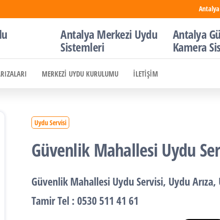
Antalya
du
Antalya Merkezi Uydu
Antalya Gü
Sistemleri
Kamera Si
ARIZALARI
MERKEZI UYDU KURULUMU
İLETIŞIM
Uydu Servisi
Güvenlik Mahallesi Uydu Ser
Güvenlik Mahallesi
Uydu Servisi
,
Uydu Arıza
,
Tamir
Tel : 0530 511 41 61