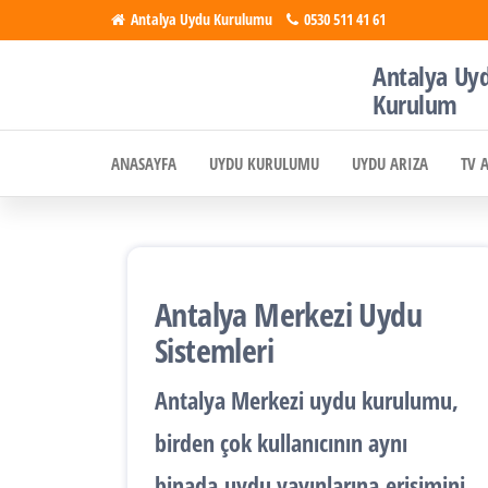
İçeriğe
Antalya Uydu Kurulumu
0530 511 41 61
atla
Antalya Uy
Antalya
Uydu, Tv,
Kurulum
Çanak
Uydu
Anten
ANASAYFA
UYDU KURULUMU
UYDU ARIZA
TV 
Kurulumu
Kurulumu
Antalya Merkezi Uydu
Sistemleri
Antalya
Merkezi uydu kurulumu
,
birden çok kullanıcının aynı
binada
uydu yayınlarına
erişimini