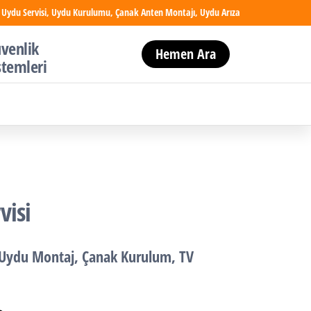
 Uydu Servisi, Uydu Kurulumu, Çanak Anten Montajı, Uydu Arıza
venlik
Hemen Ara
stemleri
visi
Uydu Montaj
,
Çanak Kurulum
,
TV