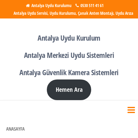
İçeriğe
Antalya Uydu Kurulumu
0530 511 41 61
Antalya Uydu Servisi, Uydu Kurulumu, Çanak Anten Montajı, Uydu Arıza
atla
Antalya Uydu Kurulumu
Uydu, Tv, Çanak Anten
Kurulumu
Antalya Uydu Kurulum
Antalya Merkezi Uydu Sistemleri
Antalya Güvenlik Kamera Sistemleri
Hemen Ara
ANASAYFA