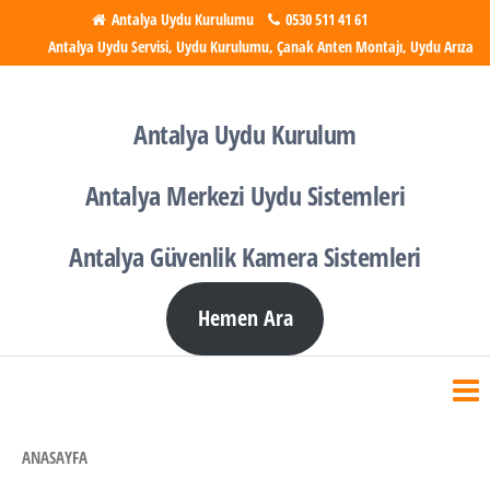
İçeriğe
Antalya Uydu Kurulumu
0530 511 41 61
Antalya Uydu Servisi, Uydu Kurulumu, Çanak Anten Montajı, Uydu Arıza
atla
Antalya Uydu Kurulumu
Uydu, Tv, Çanak Anten
Kurulumu
Antalya Uydu Kurulum
Antalya Merkezi Uydu Sistemleri
Antalya Güvenlik Kamera Sistemleri
Hemen Ara
ANASAYFA