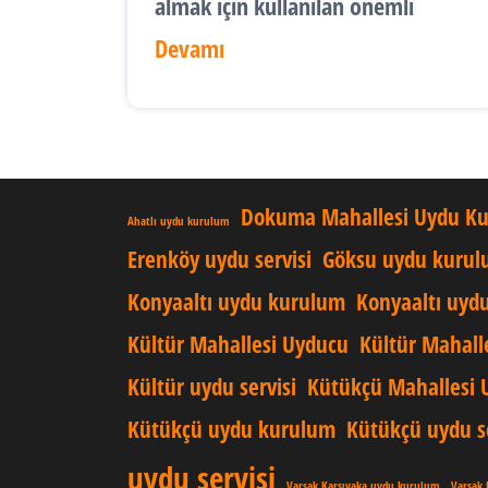
almak için kullanılan önemli
Devamı
Dokuma Mahallesi Uydu K
Ahatlı uydu kurulum
Erenköy uydu servisi
Göksu uydu kuru
Konyaaltı uydu kurulum
Konyaaltı uydu
Kültür Mahallesi Uyducu
Kültür Mahall
Kültür uydu servisi
Kütükçü Mahallesi 
Kütükçü uydu kurulum
Kütükçü uydu se
uydu servisi
Varsak Karşıyaka uydu kurulum
Varsak 