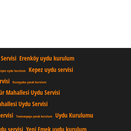
Servisi
Erenköy uydu kurulum
Kepez uydu servisi
Kepez uydu kurulum
visi
Kuzeyyaka çanak kurulum
ür Mahallesi Uydu Servisi
allesi Uydu Servisi
ervisi
Uydu Kurulumu
Teomanpaşa çanak kurulum
du servisi
Yeni Emek uydu kurulum