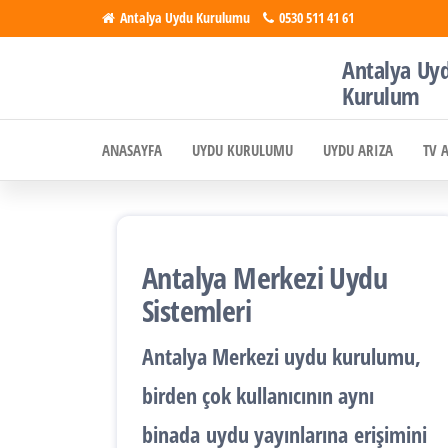
İçeriğe
Antalya Uydu Kurulumu
0530 511 41 61
atla
Antalya Uy
Antalya
Uydu, Tv,
Kurulum
Çanak
Uydu
Anten
ANASAYFA
UYDU KURULUMU
UYDU ARIZA
TV 
Kurulumu
Kurulumu
Antalya Merkezi Uydu
Sistemleri
Antalya
Merkezi uydu kurulumu
,
birden çok kullanıcının aynı
binada
uydu yayınlarına
erişimini