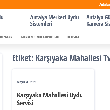
Antalya
du
Antalya Merkezi Uydu
Antalya Gü
Sistemleri
Kamera Si
ARIZALARI
MERKEZI UYDU KURULUMU
İLETIŞIM
Etiket:
Karşıyaka Mahallesi T
Mayıs 20, 2023
Karşıyaka Mahallesi Uydu
Servisi