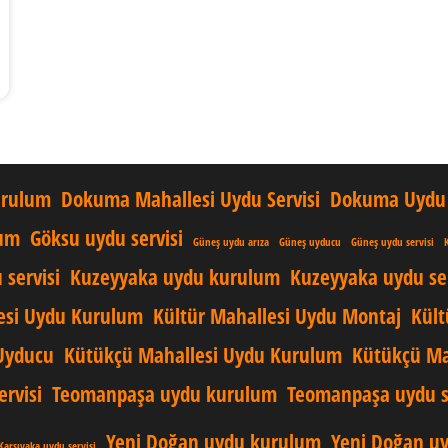
urulum
Dokuma Mahallesi Uydu Servisi
Dokuma Uydu 
lum
Göksu uydu servisi
Güneş uydu arıza
Güneş uyducu
Güneş uydu servisi
 servisi
Kuzeyyaka uydu kurulum
Kuzeyyaka uydu ser
esi Uydu Kurulum
Kültür Mahallesi Uydu Montaj
Kült
Uyducu
Kütükçü Mahallesi Uydu Kurulum
Kütükçü Mah
rvisi
Teomanpaşa uydu kurulum
Teomanpaşa uydu s
Yeni Doğan uydu kurulum
Yeni Doğan uy
Karşıyaka uydu servisi