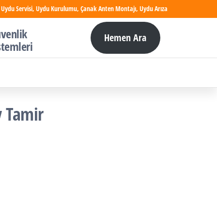
 Uydu Servisi, Uydu Kurulumu, Çanak Anten Montajı, Uydu Arıza
venlik
Hemen Ara
stemleri
v Tamir