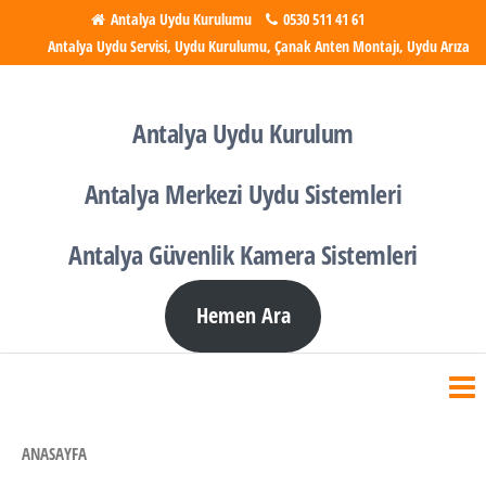
İçeriğe
Antalya Uydu Kurulumu
0530 511 41 61
Antalya Uydu Servisi, Uydu Kurulumu, Çanak Anten Montajı, Uydu Arıza
atla
Antalya Uydu Kurulumu
Uydu, Tv, Çanak Anten
Kurulumu
Antalya Uydu Kurulum
Antalya Merkezi Uydu Sistemleri
Antalya Güvenlik Kamera Sistemleri
Hemen Ara
ANASAYFA