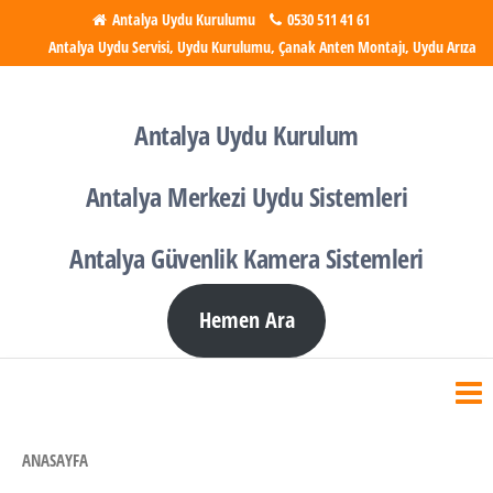
İçeriğe
Antalya Uydu Kurulumu
0530 511 41 61
Antalya Uydu Servisi, Uydu Kurulumu, Çanak Anten Montajı, Uydu Arıza
atla
Antalya Uydu Kurulumu
Uydu, Tv, Çanak Anten
Kurulumu
Antalya Uydu Kurulum
Antalya Merkezi Uydu Sistemleri
Antalya Güvenlik Kamera Sistemleri
Hemen Ara
ANASAYFA