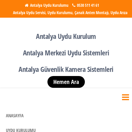
İçeriğe
Antalya Uydu Kurulumu
0530 511 41 61
Antalya Uydu Servisi, Uydu Kurulumu, Çanak Anten Montajı, Uydu Arıza
atla
Antalya Uydu Kurulumu
Uydu, Tv, Çanak Anten
Kurulumu
Antalya Uydu Kurulum
Antalya Merkezi Uydu Sistemleri
Antalya Güvenlik Kamera Sistemleri
Hemen Ara
ANASAYFA
UYDU KURULUMU