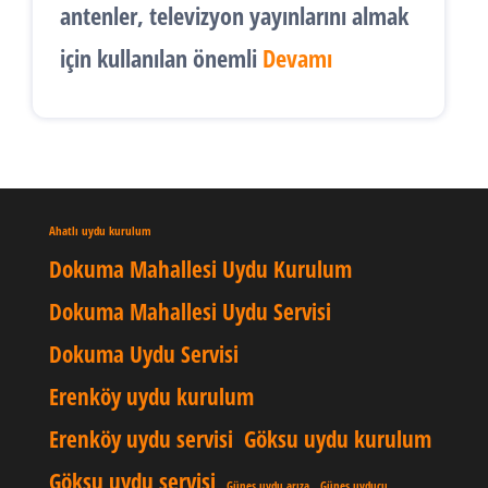
antenler, televizyon yayınlarını almak
için kullanılan önemli
Devamı
Ahatlı uydu kurulum
Dokuma Mahallesi Uydu Kurulum
Dokuma Mahallesi Uydu Servisi
Dokuma Uydu Servisi
Erenköy uydu kurulum
Erenköy uydu servisi
Göksu uydu kurulum
Göksu uydu servisi
Güneş uydu arıza
Güneş uyducu