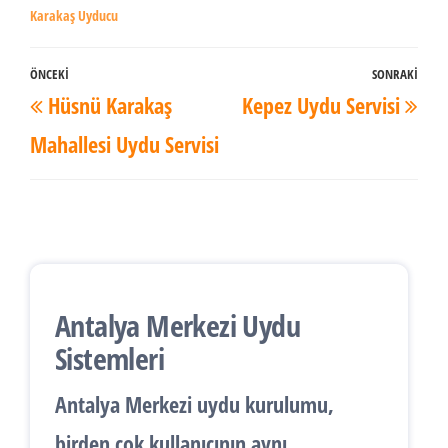
Karakaş Uyducu
Yazı
ÖNCEKI
SONRAKI
Önceki
Son
Hüsnü Karakaş
Kepez Uydu Servisi
dolaşımı
Yazı
Yaz
Mahallesi Uydu Servisi
Antalya Merkezi Uydu
Sistemleri
Antalya
Merkezi uydu kurulumu
,
birden çok kullanıcının aynı