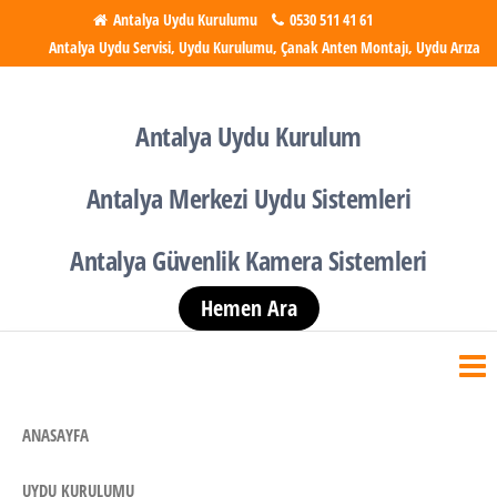
İçeriğe
Antalya Uydu Kurulumu
0530 511 41 61
Antalya Uydu Servisi, Uydu Kurulumu, Çanak Anten Montajı, Uydu Arıza
atla
Antalya Uydu Kurulumu
Uydu, Tv, Çanak Anten
Kurulumu
Antalya Uydu Kurulum
Antalya Merkezi Uydu Sistemleri
Antalya Güvenlik Kamera Sistemleri
Hemen Ara
ANASAYFA
UYDU KURULUMU