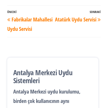
Yazı
ÖNCEKI
SONRAKI
Önceki
Son
Fabrikalar Mahallesi
Atatürk Uydu Servisi
dolaşımı
Yazı
Yaz
Uydu Servisi
Antalya Merkezi Uydu
Sistemleri
Antalya
Merkezi uydu kurulumu
,
birden çok kullanıcının aynı