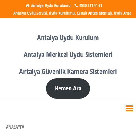
İçeriğe
Antalya Uydu Kurulumu
0530 511 41 61
Antalya Uydu Servisi, Uydu Kurulumu, Çanak Anten Montajı, Uydu Arıza
atla
Antalya Uydu Kurulumu
Uydu, Tv, Çanak Anten
Kurulumu
Antalya Uydu Kurulum
Antalya Merkezi Uydu Sistemleri
Antalya Güvenlik Kamera Sistemleri
Hemen Ara
ANASAYFA